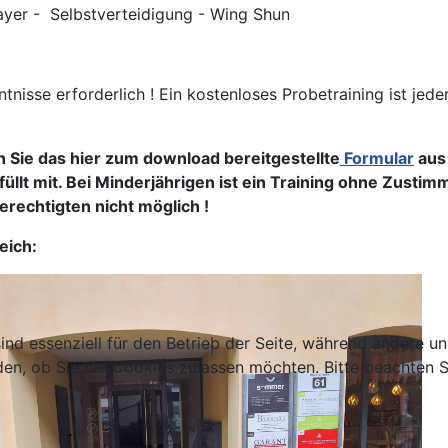
yer - Selbstverteidigung - Wing Shun
tnisse erforderlich ! Ein kostenloses Probetraining ist jede
n Sie das hier zum download bereitgestellte
Formular
aus
füllt mit. Bei Minderjährigen ist ein Training ohne Zusti
rechtigten nicht möglich !
eich:
ind essenziell für den Betrieb der Seite, während andere u
den, ob Sie die Cookies zulassen möchten. Bitte beachten S