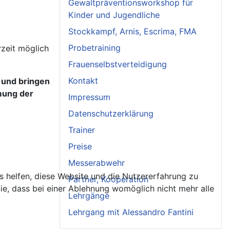
Gewaltpräventionsworkshop für
Kinder und Jugendliche
Stockkampf, Arnis, Escrima, FMA
Probetraining
rzeit möglich
Frauenselbstverteidigung
Kontakt
 und bringen
mmung der
Impressum
Datenschutzerklärung
Trainer
Preise
Messerabwehr
ns helfen, diese Website und die Nutzererfahrung zu
Partner, Kooperation
ie, dass bei einer Ablehnung womöglich nicht mehr alle
Lehrgänge
Lehrgang mit Alessandro Fantini