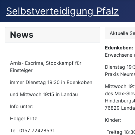
Selbstverteidigung Pfalz
News
Aktuelle S
Edenkoben:
Erwachsene u
Arnis- Escrima, Stockkampf für
Dienstag 19:
Einsteiger
Praxis Neum
immer Dienstag 19:30 in Edenkoben
Mittwoch 19:
des Max-Sle
und Mittwoch 19:15 in Landau
Hindenburgs
Info unter:
76829 Landa
Holger Fritz
Kinder:
Tel. 0157 72428531
Freitag 18:3